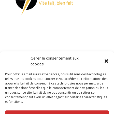
Gérer le consentement aux
cookies
Pour offrir les meilleures expériences, nous utilisons des technologies
telles que les cookies pour stocker et/ou accéder aux informations des
appareils. Le fait de consentir à ces technologies nous permettra de
traiter des données telles que le comportement de navigation ou les ID
Gestion Multi-Finance
uniques sur ce site. Le fait de ne pas consentir ou de retirer son
1320 Denison Ouest, bureau 204
consentement peut avoir un effet négatif sur certaines caractéristiques
St-Alphonse-de-Granby (Québec)
et fonctions.
J0E 2A0
514 312-3084